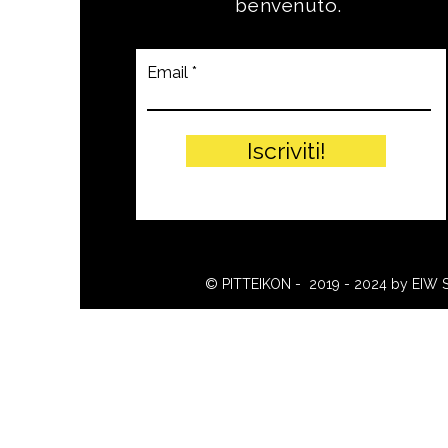
benvenuto.
Email
Iscriviti!
© PITTEIKON - 2019 - 2024 by EIW 