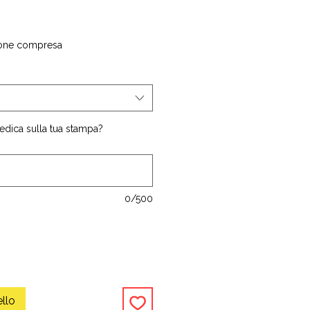
one compresa
edica sulla tua stampa?
0/500
ello