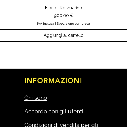
Fiori di Rosmarino
Prezzo
900,00 €
IVA inclusa
|
Spedizione compresa
Aggiungi al carrello
INFORMAZIONI
Chi sono
Accordo con gli utenti
Condizioni di vendita per gli