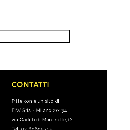
CONTATTI
Pitteikon è un sito di
EIW Srls - Milano 20134
via Caduti di Marcinelle,12
Tel. 02 89695302