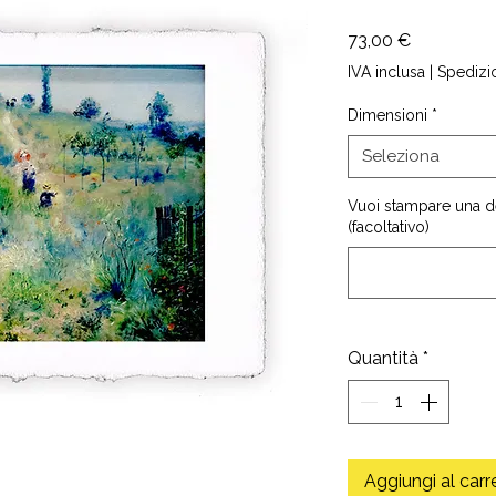
Prezzo
73,00 €
IVA inclusa
|
Spedizi
Dimensioni
*
Seleziona
Vuoi stampare una d
(facoltativo)
Quantità
*
Aggiungi al carr