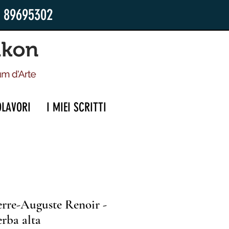
2 89695302
OLAVORI
I MIEI SCRITTI
erre-Auguste Renoir -
erba alta