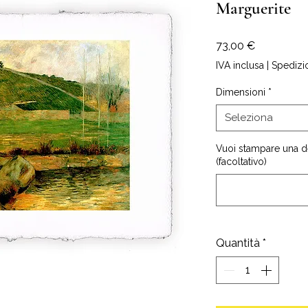
Marguerite
Prezzo
73,00 €
IVA inclusa
|
Spedizi
Dimensioni
*
Seleziona
Vuoi stampare una d
(facoltativo)
Quantità
*