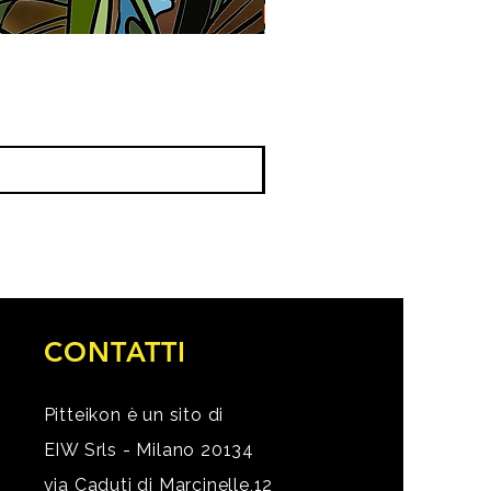
CONTATTI
Pitteikon è un sito di
EIW Srls - Milano 20134
via Caduti di Marcinelle,12