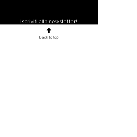
LA NEWSLETTER
Iscriviti alla newsletter!
Ricevi notizie, novità e offerte
Back to top
esclusive e uno sconto di
benvenuto.
Email
Iscriviti!
INFORMAZIONI