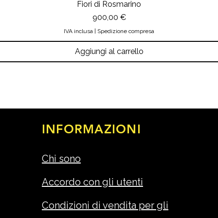
Fiori di Rosmarino
Prezzo
900,00 €
IVA inclusa
|
Spedizione compresa
Aggiungi al carrello
INFORMAZIONI
Chi sono
Accordo con gli utenti
Condizioni di vendita per gli