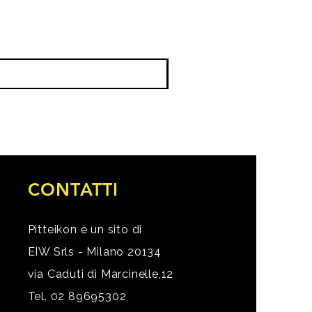
CONTATTI
Pitteikon è un sito di
EIW Srls - Milano 20134
via Caduti di Marcinelle,12
Tel. 02 89695302