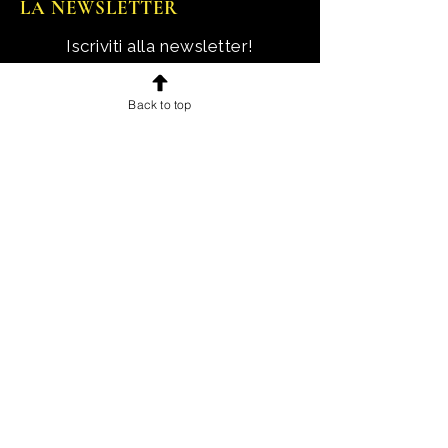
LA NEWSLETTER
Iscriviti alla newsletter!
Ricevi notizie, novità e offerte
Back to top
esclusive e uno sconto di
benvenuto.
Email
Iscriviti!
INFORMAZIONI
Chi sono