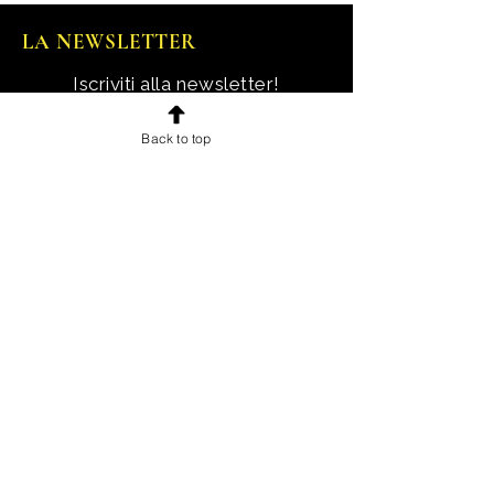
LA NEWSLETTER
Iscriviti alla newsletter!
Ricevi notizie, novità e offerte
Back to top
esclusive e uno sconto di
benvenuto.
Email
Iscriviti!
INFORMAZIONI