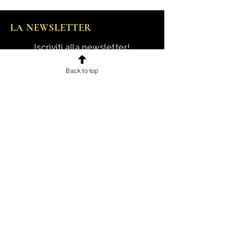
LA NEWSLETTER
Iscriviti alla newsletter!
Ricevi notizie, novità e offerte
Back to top
esclusive e uno sconto di
benvenuto.
Email
Iscriviti!
INFORMAZIONI