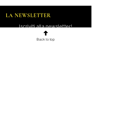
LA NEWSLETTER
Iscriviti alla newsletter!
Ricevi notizie, novità e offerte
Back to top
esclusive e uno sconto di
benvenuto.
Email
Iscriviti!
INFORMAZIONI