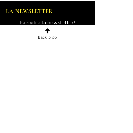
LA NEWSLETTER
Iscriviti alla newsletter!
Ricevi notizie, novità e offerte
Back to top
esclusive e uno sconto di
benvenuto.
Email
Iscriviti!
INFORMAZIONI