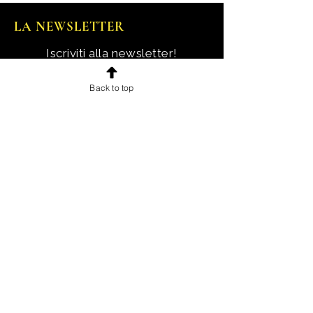
LA NEWSLETTER
Iscriviti alla newsletter!
Ricevi notizie, novità e offerte
Back to top
esclusive e uno sconto di
benvenuto.
Email
Iscriviti!
INFORMAZIONI