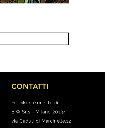
CONTATTI
Pitteikon è un sito di
EIW Srls - Milano 20134
via Caduti di Marcinelle,12