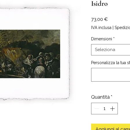
Isidro
Prezzo
73,00 €
IVA inclusa
|
Spedizi
Dimensioni
*
Seleziona
Personalizza la tua 
Quantità
*
Aggiungi al carr