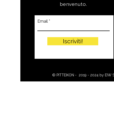
benvenuto.
Email
Iscriviti!
© PITTEIKON - 2019 - 2024 by EIW 