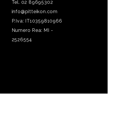
Tel. 02 89695302
info@pitteikon.com
P.Iva: IT10359810966
Numero Rea: MI -
2526554