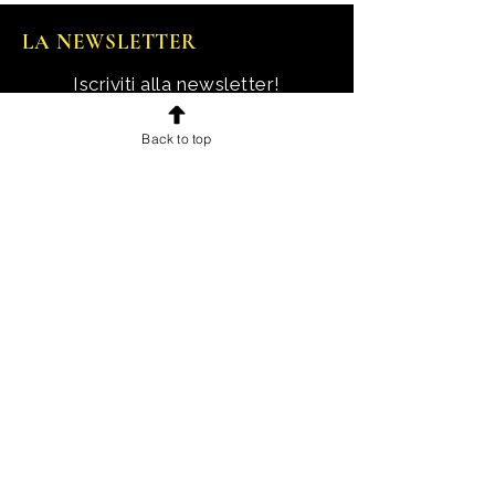
LA NEWSLETTER
Iscriviti alla newsletter!
Ricevi notizie, novità e offerte
Back to top
esclusive e uno sconto di
benvenuto.
Email
Iscriviti!
INFORMAZIONI