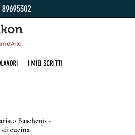
2 89695302
OLAVORI
I MIEI SCRITTI
risto Baschenis -
 di cucina