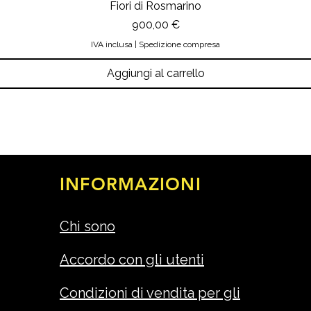
Fiori di Rosmarino
Prezzo
900,00 €
IVA inclusa
|
Spedizione compresa
Aggiungi al carrello
INFORMAZIONI
Chi sono
Accordo con gli utenti
Condizioni di vendita per gli