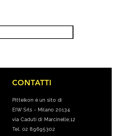
CONTATTI
Pitteikon è un sito di
EIW Srls - Milano 20134
via Caduti di Marcinelle,12
Tel. 02 89695302