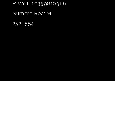
P.Iva: IT10359810966
Numero Rea: MI -
2526554