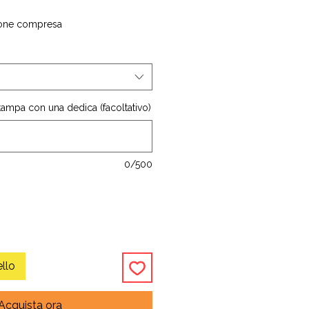
one compresa
stampa con una dedica (facoltativo)
0/500
ello
Acquista ora