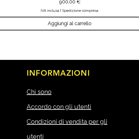
Prezzo
900,00 €
IVA inclusa
|
Spedizione compresa
Aggiungi al carrello
INFORMAZIONI
Chi sono
Accordo con gli utenti
Condizioni di vendita per gli
utenti