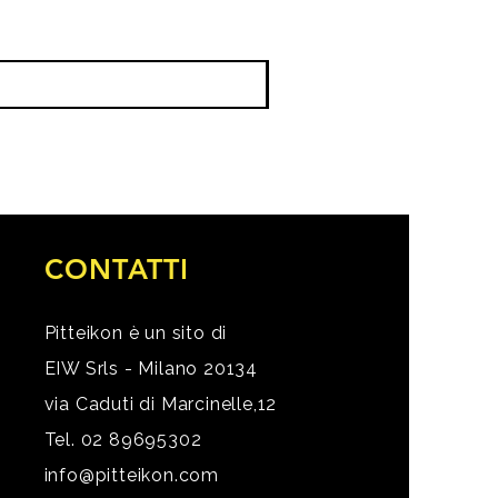
CONTATTI
Pitteikon è un sito di
EIW Srls - Milano 20134
via Caduti di Marcinelle,12
Tel. 02 89695302
info@pitteikon.com