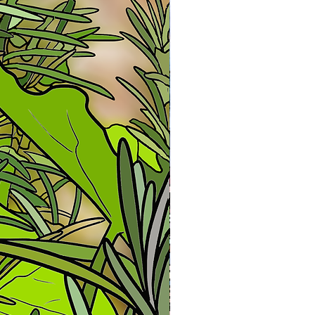
arci le foto della stampa
cegliere se ricevere un’altra
ne oppure ottenere il rimborso.