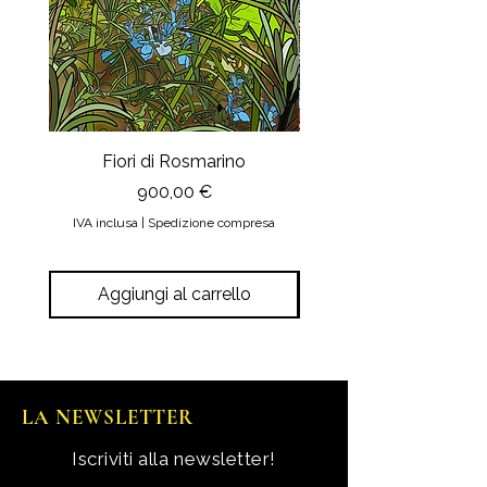
Questo procedimento richiede 3 / 4
spese di spedizione pari a 6 euro.
giorni lavorativi, dopodiché la vostra
Nel caso in cui, invece, la stampa
stampa viene confezionata e spedita.
arrivi danneggiata
il ritiro presso
Considerate che i colori che vedete
di voi sarà a nostra cura. Voi dovrete
nel sito web sono influenzati dalle
solo inviarci le foto della stampa
specifiche e dalla taratura del vostro
danneggiata. Potete scegliere se
computer
ricevere un’altra stampa in
Fiori di Rosmarino
Il sipario della Reg
sostituzione oppure ottenere il
Prezzo
900,00 €
rimborso.
IVA inclusa
|
Spedizione compresa
IVA inclusa
Aggiungi al carrello
Aggiungi al carrel
LA NEWSLETTER
Iscriviti alla newsletter!