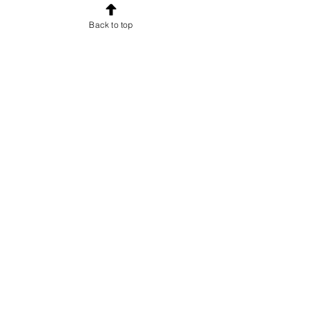
esclusive e uno sconto di
Back to top
benvenuto.
Email
Iscriviti!
INFORMAZIONI
Chi sono
Accordo con gli utenti
Condizioni di vendita per gli utenti