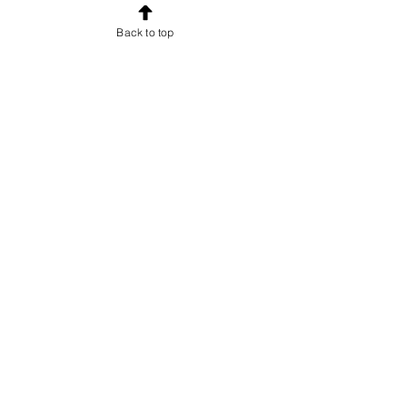
esclusive e uno sconto di
Back to top
benvenuto.
Email
Iscriviti!
INFORMAZIONI
Chi sono
Accordo con gli utenti
Condizioni di vendita per gli utenti