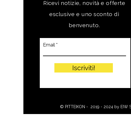
Ricevi notizie, novità e offerte
esclusive e uno sconto di
benvenuto.
Email
Iscriviti!
© PITTEIKON - 2019 - 2024 by EIW 