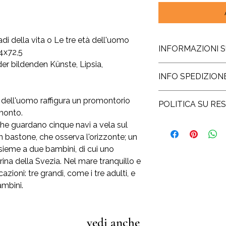
adi della vita o Le tre età dell'uomo
INFORMAZIONI 
94x72,5
r bildenden Künste, Lipsia,
La stampa è realizza
INFO SPEDIZION
Amalfi, creata ancor
procedimento artigia
La spedizione della 
La dimensione indica
tà dell'uomo raffigura un promontorio
POLITICA SU RES
lavorativi dall’ordine.
viene stampata la ri
amonto.
gratuita e compre
lasciando qualche c
Il diritto di reces
he guardano cinque navi a vela sul
Per spedizioni nel r
Una volta stampata, 
consumatore la possib
bastone, che osserva l'orizzonte; un
Cina, Russia, Corea d
riproduzioni di acqua
acquistato e di rece
ieme a due bambini, di cui uno
guerra) si aggiunge 
giapponesi - viene tr
nessuna motivazione
di consegna sarà da 8
rina della Svezia. Nel mare tranquillo e
Così creata, la stampa
quattordici giorni.
ioni: tre grandi, come i tre adulti, e
eccezione delle stam
In questo caso è suff
firmata personalmen
ambini.
mittente e, una volta
Questo procedimento 
danni, noi effettuer
dopodiché la vostra
versata + un contrib
spedita.
euro.
vedi anche