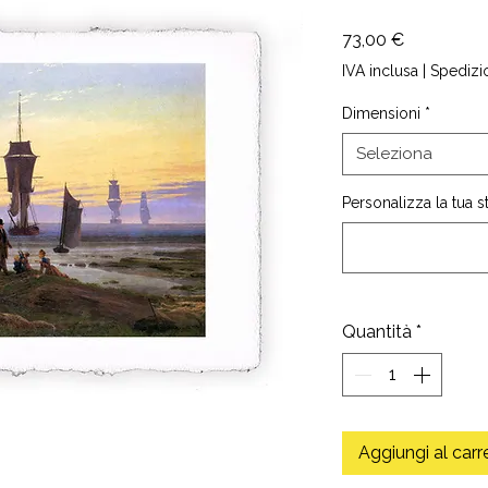
Prezzo
73,00 €
IVA inclusa
|
Spedizi
Dimensioni
*
Seleziona
Personalizza la tua 
Quantità
*
Aggiungi al carr