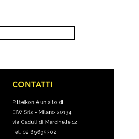
CONTATTI
Pitteikon è un sito di
EIW Srls - Milano 20134
via Caduti di Marcinelle,12
Tel. 02 89695302