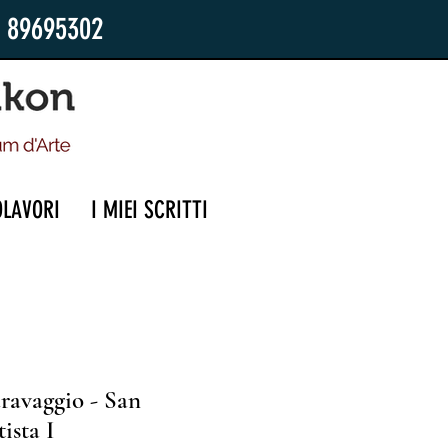
2 89695302
OLAVORI
I MIEI SCRITTI
ravaggio - San
ista I