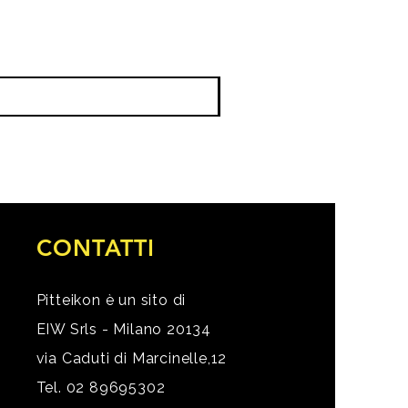
CONTATTI
Pitteikon è un sito di
EIW Srls - Milano 20134
via Caduti di Marcinelle,12
Tel. 02 89695302