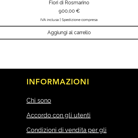
Fiori di Rosmarino
Prezzo
900,00 €
IVA inclusa
|
Spedizione compresa
Aggiungi al carrello
INFORMAZIONI
Chi sono
Accordo con gli utenti
Condizioni di vendita per gli