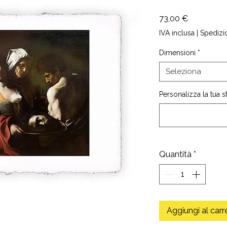
Prezzo
73,00 €
IVA inclusa
|
Spedizi
Dimensioni
*
Seleziona
Personalizza la tua 
Quantità
*
Aggiungi al carr