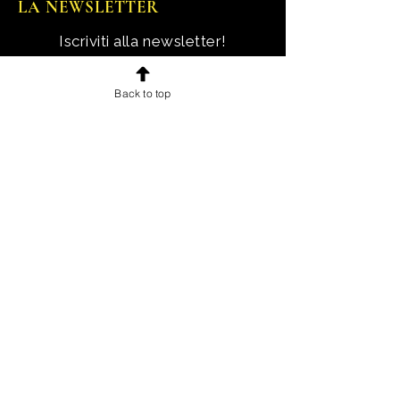
LA NEWSLETTER
Iscriviti alla newsletter!
Ricevi notizie, novità e offerte
Back to top
esclusive e uno sconto di
benvenuto.
Email
Iscriviti!
INFORMAZIONI
Chi sono