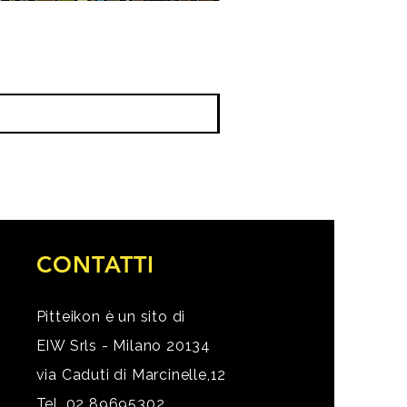
CONTATTI
Pitteikon è un sito di
EIW Srls - Milano 20134
via Caduti di Marcinelle,12
Tel. 02 89695302