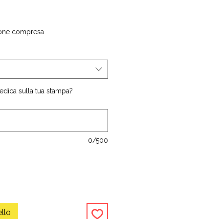
one compresa
edica sulla tua stampa?
0/500
ello