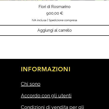
Fiori di Rosmarino
Prezzo
900,00 €
IVA inclusa
|
Spedizione compresa
Aggiungi al carrello
INFORMAZIONI
Chi sono
Accordo con gli utenti
Condizioni di vendita per gli