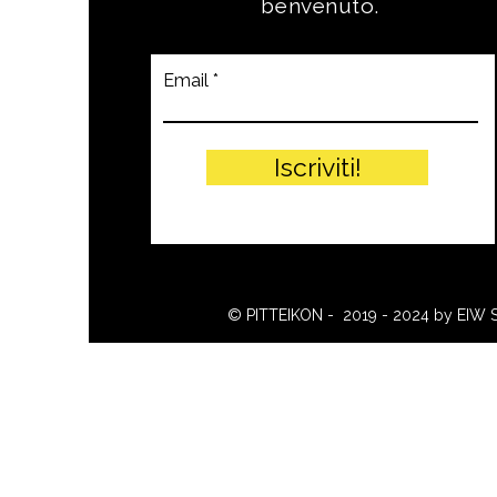
benvenuto.
Email
Iscriviti!
© PITTEIKON - 2019 - 2024 by EIW 