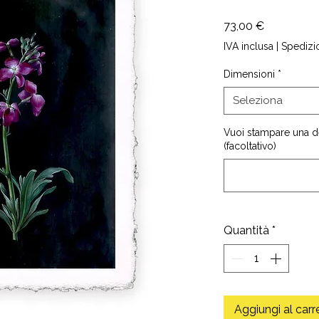
Prezzo
73,00 €
IVA inclusa
|
Spedizi
Dimensioni
*
Seleziona
Vuoi stampare una d
(facoltativo)
Quantità
*
Aggiungi al carr