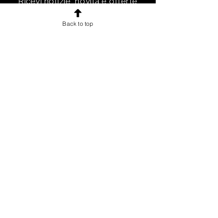
Ricevi notizie, novità e offerte
esclusive e uno sconto di
Back to top
benvenuto.
Email
Iscriviti!
INFORMAZIONI
Chi sono
Accordo con gli utenti
Condizioni di vendita per gli utenti