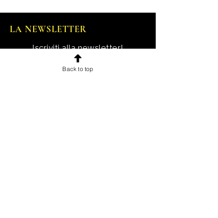
LA NEWSLETTER
Iscriviti alla newsletter!
Ricevi notizie, novità e offerte
Back to top
esclusive e uno sconto di
benvenuto.
Email
Iscriviti!
INFORMAZIONI