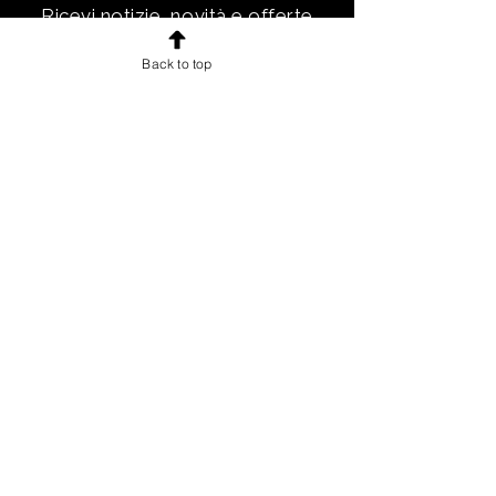
Ricevi notizie, novità e offerte
esclusive e uno sconto di
Back to top
benvenuto.
Email
Iscriviti!
INFORMAZIONI
Chi sono
Accordo con gli utenti
Condizioni di vendita per gli utenti