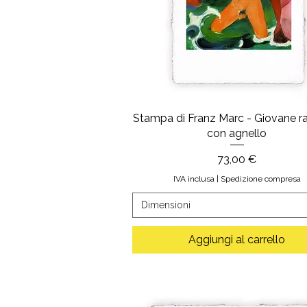
Stampa di Franz Marc - Giovane 
con agnello
Prezzo
73,00 €
IVA inclusa
|
Spedizione compresa
Dimensioni
Aggiungi al carrello