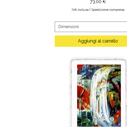
Prezzo
73,00 €
IVA inclusa
|
Spedizione compresa
Dimensioni
Aggiungi al carrello