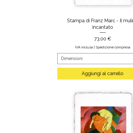
Stampa di Franz Marc - Il mul
incantato
Prezzo
73,00 €
IVA inclusa
|
Spedizione compresa
Dimensioni
Aggiungi al carrello