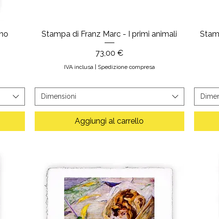
ino
Stampa di Franz Marc - I primi animali
Stamp
Prezzo
73,00 €
IVA inclusa
|
Spedizione compresa
Dimensioni
Dimen
Aggiungi al carrello