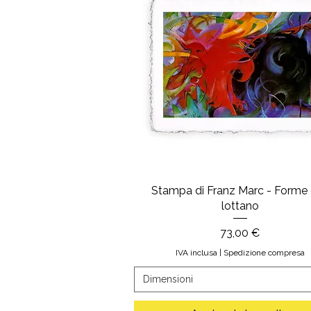
Stampa di Franz Marc - Forme
lottano
Prezzo
73,00 €
IVA inclusa
|
Spedizione compresa
Dimensioni