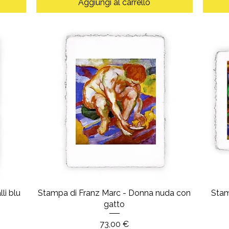
Aggiungi al carrello
li blu
Stampa di Franz Marc - Donna nuda con
Stam
gatto
Prezzo
73,00 €