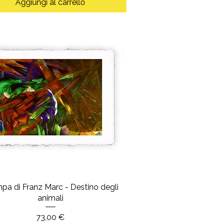
Aggiungi al carrello
pa di Franz Marc - Destino degli
animali
Prezzo
73,00 €