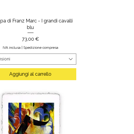
a di Franz Marc - I grandi cavalli
blu
Prezzo
73,00 €
IVA inclusa
|
Spedizione compresa
sioni
Aggiungi al carrello