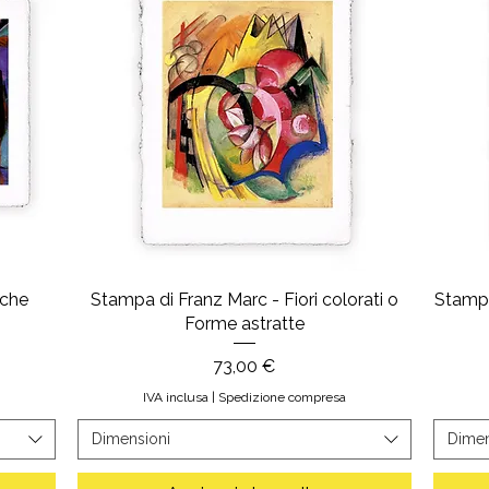
 che
Stampa di Franz Marc - Fiori colorati o
Stampa
Forme astratte
Prezzo
73,00 €
IVA inclusa
|
Spedizione compresa
Dimensioni
Dimen