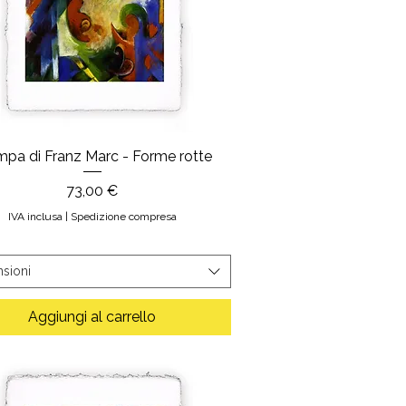
mpa di Franz Marc - Forme rotte
Prezzo
73,00 €
IVA inclusa
|
Spedizione compresa
sioni
Aggiungi al carrello