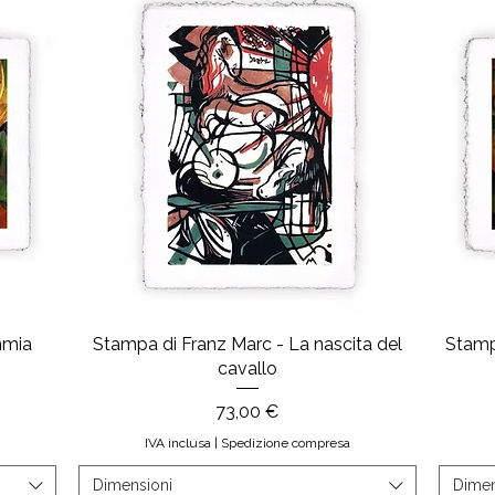
mmia
Stampa di Franz Marc - La nascita del
Stamp
cavallo
Prezzo
73,00 €
IVA inclusa
|
Spedizione compresa
Dimensioni
Dimen