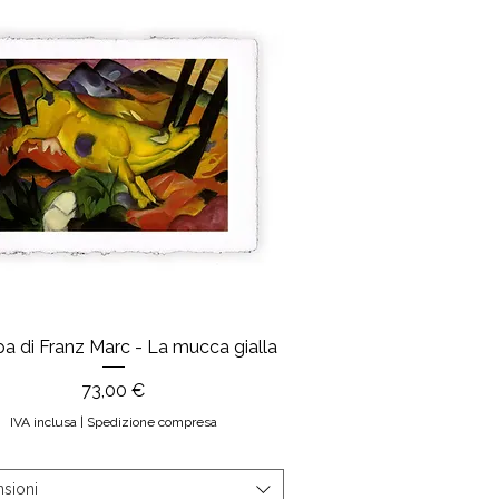
a di Franz Marc - La mucca gialla
Prezzo
73,00 €
IVA inclusa
|
Spedizione compresa
sioni