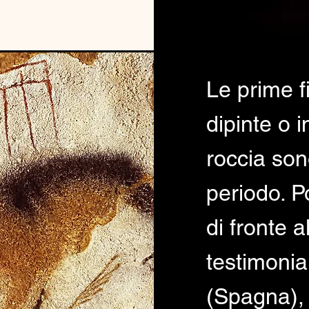
Le prime f
dipinte o i
roccia son
periodo. P
di fronte a
testimonia
(Spagna),