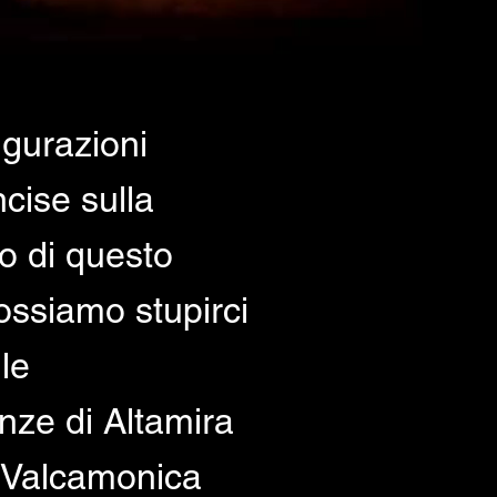
igurazioni
ncise sulla
o di questo
ossiamo stupirci
lle
nze di Altamira
 Valcamonica