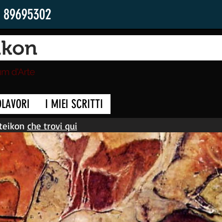
2 89695302
OLAVORI
I MIEI SCRITTI
tteikon
che trovi qui