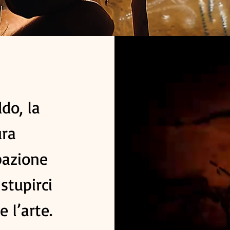
do, la
ura
pazione
stupirci
 l’arte.