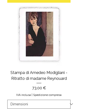
Stampa di Amedeo Modigliani -
Ritratto di madame Reynouard
Prezzo
73,00 €
IVA inclusa
|
Spedizione compresa