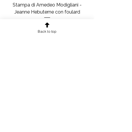
Stampa di Amedeo Modigliani -
Jeanne Hebuterne con foulard
Prezzo
73,00 €
Back to top
IVA inclusa
|
Spedizione compresa
Aggiungi al carrello