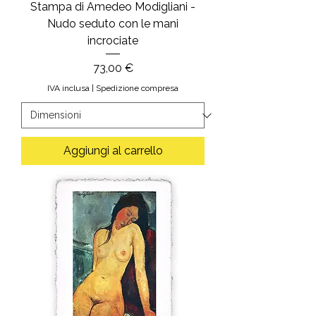
Stampa di Amedeo Modigliani -
Nudo seduto con le mani
incrociate
Prezzo
73,00 €
IVA inclusa
|
Spedizione compresa
Aggiungi al carrello