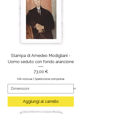
Stampa di Amedeo Modigliani -
Uomo seduto con fondo arancione
Prezzo
73,00 €
IVA inclusa
|
Spedizione compresa
Aggiungi al carrello