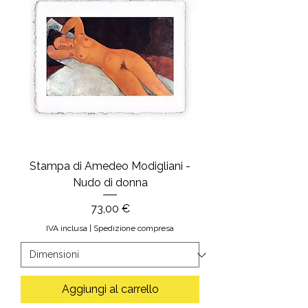
Stampa di Amedeo Modigliani -
Nudo di donna
Prezzo
73,00 €
IVA inclusa
|
Spedizione compresa
Aggiungi al carrello