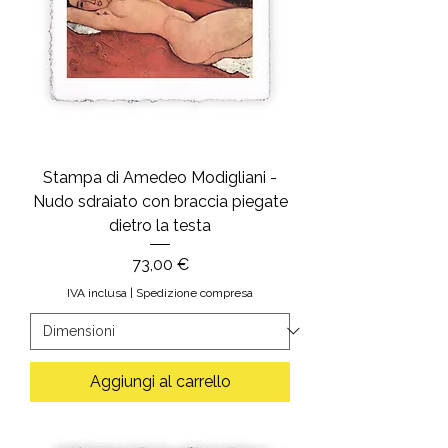
Stampa di Amedeo Modigliani -
Nudo sdraiato con braccia piegate
dietro la testa
Prezzo
73,00 €
IVA inclusa
|
Spedizione compresa
Aggiungi al carrello