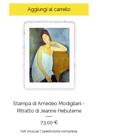
Aggiungi al carrello
Stampa di Amedeo Modigliani -
Ritratto di Jeanne Hebuterne
Prezzo
73,00 €
IVA inclusa
|
Spedizione compresa