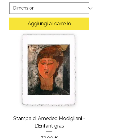
Aggiungi al carrello
Stampa di Amedeo Modigliani -
L'Enfant gras
Prezzo
73,00 €