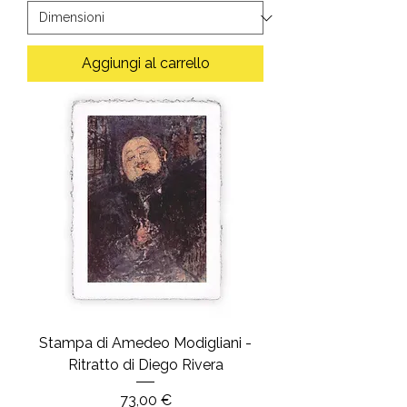
Aggiungi al carrello
Stampa di Amedeo Modigliani -
Ritratto di Diego Rivera
Prezzo
73,00 €