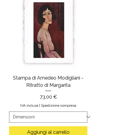
Stampa di Amedeo Modigliani -
Ritratto di Margarita
Prezzo
73,00 €
IVA inclusa
|
Spedizione compresa
Aggiungi al carrello