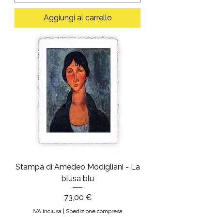
Aggiungi al carrello
Stampa di Amedeo Modigliani - La
blusa blu
Prezzo
73,00 €
IVA inclusa
|
Spedizione compresa