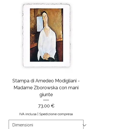
Stampa di Amedeo Modigliani -
Madame Zborowska con mani
giunte
Prezzo
73,00 €
IVA inclusa
|
Spedizione compresa