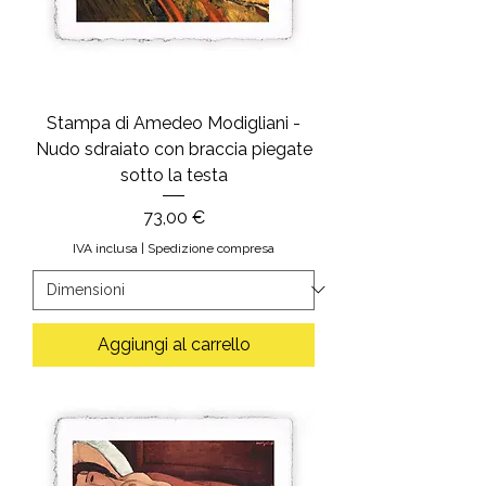
Stampa di Amedeo Modigliani -
Nudo sdraiato con braccia piegate
sotto la testa
Prezzo
73,00 €
IVA inclusa
|
Spedizione compresa
Aggiungi al carrello