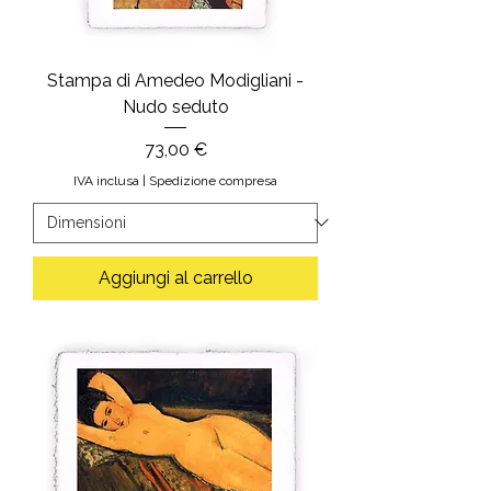
Stampa di Amedeo Modigliani -
Nudo seduto
Prezzo
73,00 €
IVA inclusa
|
Spedizione compresa
Aggiungi al carrello